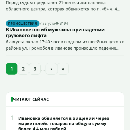
Перед судом предстанет 21-летняя жительница
областного центра, которая обвиняется по п. «б» ч. 4
ст.158 УК РФ (кража) - в хищении товаров на общую
сумму более 4,4 млн рублей через маркетплейс.
7 августа
👁 3194
ПРОИСШЕСТВИЯ
В Иванове погиб мужчина при падении
грузового лифта
6 августа около 17:40 часов в одном из швейных цехов в
районе ул. Громобоя в Иванове произошло падение
грузового лифта в районе 3-го этажа.
1
2
3
…
›
»
ЧИТАЮТ СЕЙЧАС
1
Ивановка обвиняется в хищении через
маркетплейс товаров на общую сумму
более 4,4 млн рублей