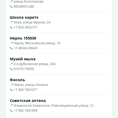
📍 улица Колотилова
📞 80538931286
Школа каратэ
📍 Южа, улица Фрунзе, 2А
📞 +7 920 3432151
Нерль 155030
📍 Нерль, Московская улица, 1А
📞 +7 49343 49424
Музей мыла
📍 2-я Дубковская улица, 33А
📞 81975179950
Фасоль
📍 Нерль, улица Ленина
📞 +7 800 7001077
Советская аптека
📍 Ильинское-Хованское, Революционная улица, 12
📞 +7 962 1691699