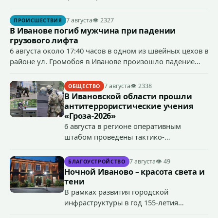
ст.158 УК РФ (кража) - в хищении товаров на общую
сумму более 4,4 млн рублей через маркетплейс.
7 августа
👁 2327
ПРОИСШЕСТВИЯ
В Иванове погиб мужчина при падении
грузового лифта
6 августа около 17:40 часов в одном из швейных цехов в
районе ул. Громобоя в Иванове произошло падение
грузового лифта в районе 3-го этажа.
7 августа
👁 2338
ОБЩЕСТВО
В Ивановской области прошли
антитеррористические учения
«Гроза-2026»
6 августа в регионе оперативным
штабом проведены тактико-
специальные учения по пресечению
террористического акта на объекте
7 августа
👁 49
БЛАГОУСТРОЙСТВО
органов государственной власти.
Ночной Иваново – красота света и
«Гроза-2026».
тени
В рамках развития городской
инфраструктуры в год 155-летия
Иванова приступили городские власти