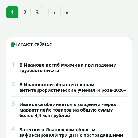
приступили к реализации масштабного
проекта подсветки исторических
1
2
3
…
›
»
зданий, достопримечательностей и
знаковых мест.
ЧИТАЮТ СЕЙЧАС
1
В Иванове погиб мужчина при падении
грузового лифта
2
В Ивановской области прошли
антитеррористические учения «Гроза-2026»
3
Ивановка обвиняется в хищении через
маркетплейс товаров на общую сумму
более 4,4 млн рублей
4
За сутки в Ивановской области
зафиксировали три ДТП с пострадавшими