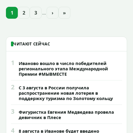
Ленинградской и Новгородской
областей (самцу - 6 месяцев, самочке —
1
2
3
…
›
»
годик).
ЧИТАЮТ СЕЙЧАС
1
Иваново вошло в число победителей
регионального этапа Международной
Премии #МЫВМЕСТЕ
2
С 3 августа в России получила
распространение новая лотерея в
поддержку туризма по Золотому кольцу
3
Фигуристка Евгения Медведева провела
девичник в Плесе
4
8 августа в Иванове будет введено