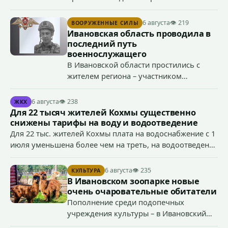
ответственности по ч. 1 ст. 20.3 КоАП РФ (публичное
демонстрирование символики экстремистской
6 августа
👁 219
ВООРУЖЕННЫЕ СИЛЫ
организации, если эти действия не содержат признаков
Ивановская область проводила в
уголовно наказуемого деяния) за размещение
последний путь
экстремистской символики в сети Интернет.
военнослужащего
В Ивановской области простились с
жителем региона – участником
специальной военной операции
Антоном Тумановым.
6 августа
👁 238
ЖКХ
Для 22 тысяч жителей Кохмы существенно
снижены тарифы на воду и водоотведение
Для 22 тыс. жителей Кохмы плата на водоснабжение с 1
июля уменьшена более чем на треть, на водоотведение
- более чем на 40%, что стало возможным благодаря
началу работы в городе областного предприятия
6 августа
👁 235
КУЛЬТУРА
«Водоканал.
В Ивановском зоопарке новые
очень очаровательные обитатели
Пополнение среди подопечных
учреждения культуры – в Ивановский
зоопарк приехали еще две альпаки из