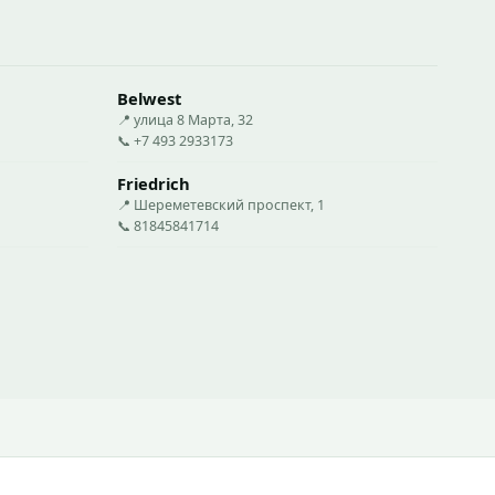
Belwest
📍 улица 8 Марта, 32
📞 +7 493 2933173
Friedrich
📍 Шереметевский проспект, 1
📞 81845841714