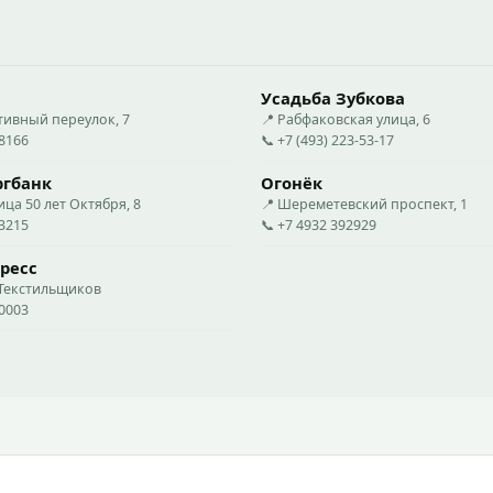
Усадьба Зубкова
тивный переулок, 7
📍 Рабфаковская улица, 6
88166
📞 +7 (493) 223-53-17
ргбанк
Огонёк
ица 50 лет Октября, 8
📍 Шереметевский проспект, 1
73215
📞 +7 4932 392929
ресс
 Текстильщиков
50003