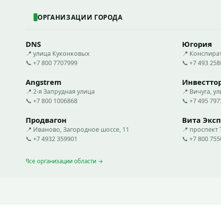
ОРГАНИЗАЦИИ ГОРОДА
DNS
Югория
📍 улица Куконковых
📍 Конспира
📞 +7 800 7707999
📞 +7 493 25
Angstrem
Инвестто
📍 2-я Запрудная улица
📍 Вичуга, ул
📞 +7 800 1006868
📞 +7 495 79
Продвагон
Вита Эксп
📍 Иваново, Загородное шоссе, 11
📍 проспект
📞 +7 4932 359901
📞 +7 800 75
Все организации области →