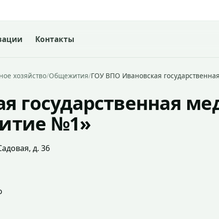
зации
Контакты
ое хозяйство
/
Общежития
/
ГОУ ВПО Ивановская государственна
ая государственная м
итие №1»
адовая, д. 36
о