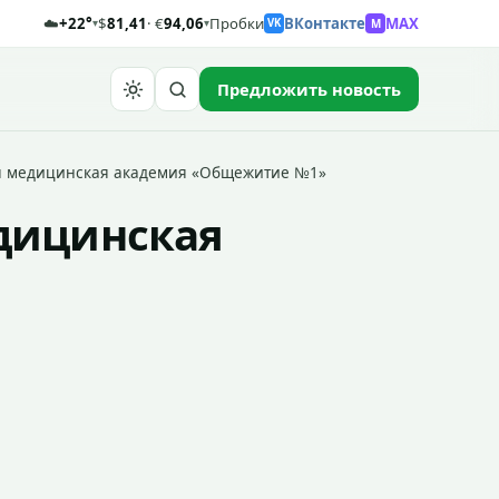
☁️
+22°
$
81,41
· €
94,06
Пробки
ВКонтакте
MAX
M
▾
▾
VK
Предложить новость
Найти
я медицинская академия «Общежитие №1»
едицинская