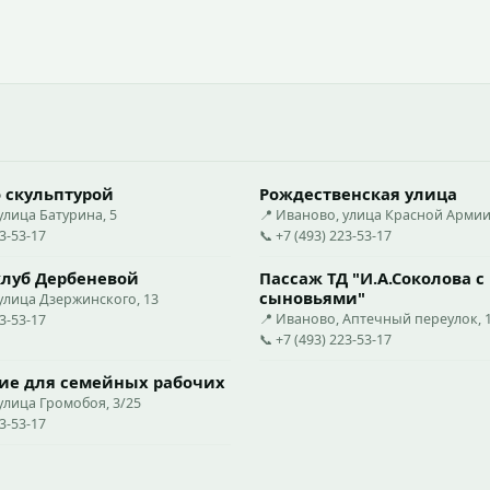
 скульптурой
Рождественская улица
улица Батурина, 5
📍 Иваново, улица Красной Армии,
23-53-17
📞 +7 (493) 223-53-17
луб Дербеневой
Пассаж ТД "И.А.Соколова с
сыновьями"
улица Дзержинского, 13
📍 Иваново, Аптечный переулок, 
23-53-17
📞 +7 (493) 223-53-17
е для семейных рабочих
улица Громобоя, 3/25
23-53-17