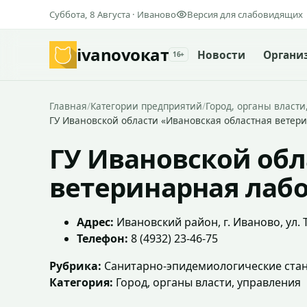
Суббота, 8 Августа · Иваново
Версия для слабовидящих
ivanovo
кат
Новости
Органи
16+
Главная
/
Категории предприятий
/
Город, органы власти
ГУ Ивановской области «Ивановская областная ветер
ГУ Ивановской обл
ветеринарная лаб
Адрес:
Ивановский район, г. Иваново, ул. 
Телефон:
8 (4932) 23-46-75
Рубрика:
Санитарно-эпидемиологические ста
Категория:
Город, органы власти, управления