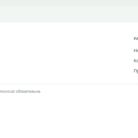
Р
Н
К
П
novocat обязательна.