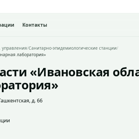
зации
Контакты
, управления
/
Санитарно-эпидемиологические станции
/
инарная лаборатория»
асти «Ивановская обл
оратория»
Ташкентская, д. 66
нции