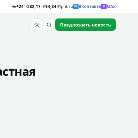
☁️
+24°
$
82,17
· €
94,84
Пробки
ВКонтакте
MAX
M
▾
▾
VK
Предложить новость
Найти
астная