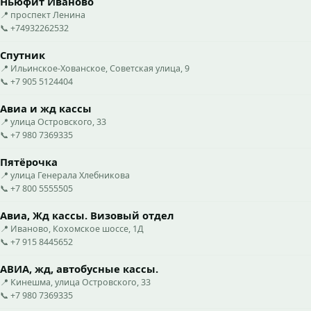
Ньюфит Иваново
📍 проспект Ленина
📞 +74932262532
Спутник
📍 Ильинское-Хованское, Советская улица, 9
📞 +7 905 5124404
Авиа и жд кассы
📍 улица Островского, 33
📞 +7 980 7369335
Пятёрочка
📍 улица Генерала Хлебникова
📞 +7 800 5555505
Авиа, Жд кассы. Визовый отдел
📍 Иваново, Кохомское шоссе, 1Д
📞 +7 915 8445652
АВИА, жд, автобусные кассы.
📍 Кинешма, улица Островского, 33
📞 +7 980 7369335