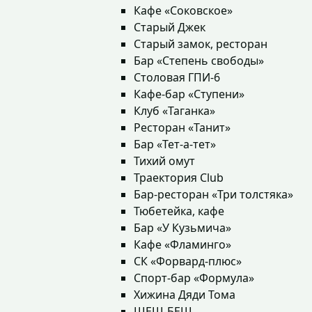
Кафе «Соковское»
Старый Джек
Старый замок, ресторан
Бар «Степень свободы»
Столовая ГПИ-6
Кафе-бар «Ступени»
Клуб «Таганка»
Ресторан «Танит»
Бар «Тет-а-тет»
Тихий омут
Траектория Club
Бар-ресторан «Три толстяка»
Тюбетейка, кафе
Бар «У Кузьмича»
Кафе «Фламинго»
СК «Форвард-плюс»
Спорт-бар «Формула»
Хижина Дяди Тома
ШЕШ-БЕШ