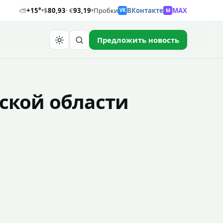
⛅
+15°
$
80,93
· €
93,19
Пробки
ВКонтакте
MAX
M
▾
▾
VK
Предложить новость
Найти
ской области