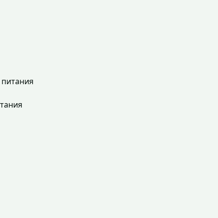
 питания
итания