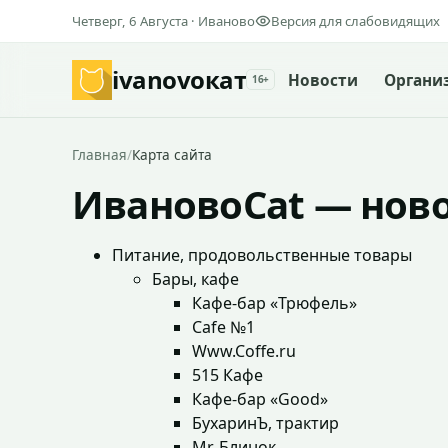
Четверг, 6 Августа · Иваново
Версия для слабовидящих
ivanovo
кат
Новости
Органи
16+
Главная
/
Карта сайта
ИвановоCat — ново
Питание, продовольственные товары
Бары, кафе
Кафе-бар «Трюфель»
Cafe №1
Www.Coffe.ru
515 Кафе
Кафе-бар «Good»
БухаринЪ, трактир
Mr. Блинок