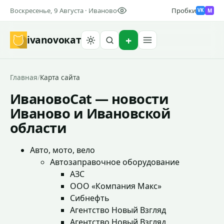
Воскресенье, 9 Августа · Иваново
Пробки
M
VK
ivanovo
кат
Найти
Главная
/
Карта сайта
ИвановоCat — новости
Иваново и Ивановской
области
Авто, мото, вело
Автозаправочное оборудование
АЗС
ООО «Компания Макс»
Сибнефть
Агентство Новый Взгляд
Агентство Новый Взгляд