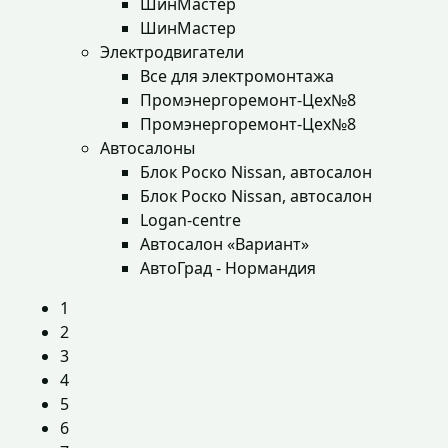
ШинМастер
ШинМастер
Электродвигатели
Все для электромонтажа
Промэнергоремонт-Цех№8
Промэнергоремонт-Цех№8
Автосалоны
Блок Роско Nissan, автосалон
Блок Роско Nissan, автосалон
Logan-centre
Автосалон «Вариант»
АвтоГрад - Нормандия
1
2
3
4
5
6