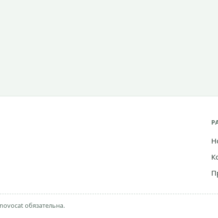
Р
Н
К
П
novocat обязательна.