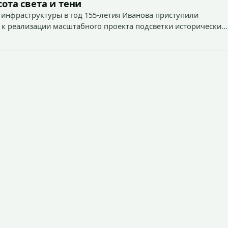
ота света и тени
 инфраструктуры в год 155-летия Иванова приступили
 к реализации масштабного проекта подсветки исторических
тей и знаковых мест.