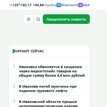
⛅
+25°
$
82,17
· €
94,84
Пробки
ВКонтакте
MAX
M
▾
▾
VK
Предложить новость
Найти
ЧИТАЮТ СЕЙЧАС
1
Ивановка обвиняется в хищении
через маркетплейс товаров на
общую сумму более 4,4 млн рублей
2
В Иванове погиб мужчина при
падении грузового лифта
3
В Ивановской области прошли
антитеррористические учения