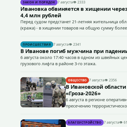
7 августа
👁 2333
ЗАКОН И ПОРЯДОК
Ивановка обвиняется в хищении через
4,4 млн рублей
Перед судом предстанет 21-летняя жительница облас
(кража) - в хищении товаров на общую сумму более
7 августа
👁 2341
ПРОИСШЕСТВИЯ
В Иванове погиб мужчина при падении
6 августа около 17:40 часов в одном из швейных ц
грузового лифта в районе 3-го этажа.
7 августа
👁 2356
ОБЩЕСТВО
В Ивановской области
«Гроза-2026»
6 августа в регионе операти
пресечению террористическог
«Гроза-2026».
7 августа
👁 6
БЛАГОУСТРОЙСТВО