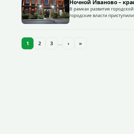
Ночной Иваново – крас
В рамках развития городской
городские власти приступили
зданий, достопримечательнос
1
2
3
…
›
»