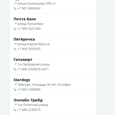
📍 улица Кузнецова, 67Б к1
📞 +7 901 6969962
Почта Банк
📍 улица Громобоя
📞 +7 495 5321300
Пятёрочка
📍 улица Карла Маркса
📞 +7 800 5555505
Галамарт
📍 2-я Запрудная улица
📞 +7 800 2500025-4371
Stardogs
📍 Тейково, площадь 50 лет Октября
📞 +7 962 1699966
Онлайн Трейд
📍 3-я Полётная улица
📞 +7 485 2230575