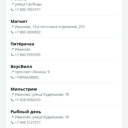
📍 улица Свободы
📞 +7 800 7001077
Магнит
📍 Иваново, 14-е почтовое отделение, 253
📞 +7 800 2009002
Пятёрочка
📍 Иваново
📞 +7 800 5555505
ВкусВилл
📍 проспект Ленина, 9
📞 +74956638602
Мильстрим
📍 Иваново, улица Кудряшова, 78
📞 +7 928 0356353
Рыбный день
📍 Иваново, улица Кудряшова, 78
📞 +7 906 5127277