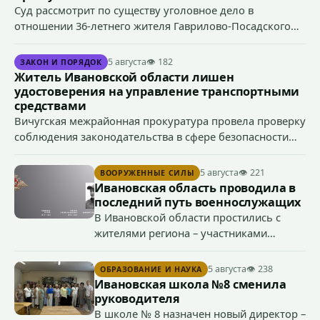
Суд рассмотрит по существу уголовное дело в
отношении 36-летнего жителя Гаврилово-Посадского
района, который обвиняется в совершении
преступлений, предусмотренных ч. 1 ст. 119 УК РФ
5 августа
👁 182
ЗАКОН И ПОРЯДОК
(угроза убийством), ч. 1 ст. 166 УК РФ (угон
Житель Ивановской области лишен
транспортного средства), п. «а» ч. 1 ст. 213 УК РФ
удостоверения на управление транспортными
(хулиганство).
средствами
Вичугская межрайонная прокуратура провела проверку
соблюдения законодательства в сфере безопасности
дорожного движения, после чего направила в суд иск о
прекращении права управления транспортными
5 августа
👁 221
ВООРУЖЕННЫЕ СИЛЫ
средствами 38-летним водителем.
Ивановская область проводила в
последний путь военнослужащих
В Ивановской области простились с
жителями региона – участниками
специальной военной операции
Сергеем Глазковым, Дмитрием
5 августа
👁 238
ОБРАЗОВАНИЕ И НАУКА
Хохловым и Сергеем Павленко.
Ивановская школа №8 сменила
руководителя
В школе № 8 назначен новый директор –