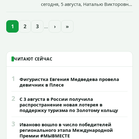
сегодня, 5 августа, Наталью Викторовну
Климину официально представили
педагогическому коллективу
образовательного учреждения.
1
2
3
…
›
»
ЧИТАЮТ СЕЙЧАС
1
Фигуристка Евгения Медведева провела
девичник в Плесе
2
С 3 августа в России получила
распространение новая лотерея в
поддержку туризма по Золотому кольцу
3
Иваново вошло в число победителей
регионального этапа Международной
Премии #МЫВМЕСТЕ