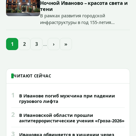
органов государственной власти.
Ночной Иваново – красота света и
«Гроза-2026».
тени
В рамках развития городской
инфраструктуры в год 155-летия
Иванова приступили городские власти
приступили к реализации масштабного
проекта подсветки исторических
1
2
3
…
›
»
зданий, достопримечательностей и
знаковых мест.
ЧИТАЮТ СЕЙЧАС
1
В Иванове погиб мужчина при падении
грузового лифта
2
В Ивановской области прошли
антитеррористические учения «Гроза-2026»
3
Ивановка обвиняется в хищении через