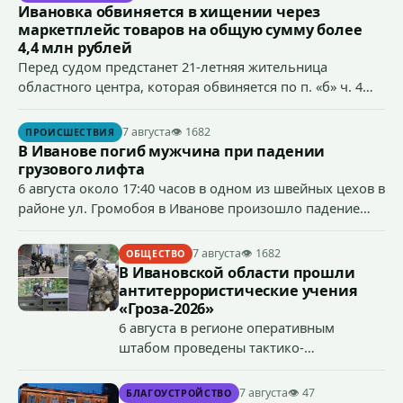
Ивановка обвиняется в хищении через
маркетплейс товаров на общую сумму более
4,4 млн рублей
Перед судом предстанет 21-летняя жительница
областного центра, которая обвиняется по п. «б» ч. 4
ст.158 УК РФ (кража) - в хищении товаров на общую
сумму более 4,4 млн рублей через маркетплейс.
7 августа
👁 1682
ПРОИСШЕСТВИЯ
В Иванове погиб мужчина при падении
грузового лифта
6 августа около 17:40 часов в одном из швейных цехов в
районе ул. Громобоя в Иванове произошло падение
грузового лифта в районе 3-го этажа.
7 августа
👁 1682
ОБЩЕСТВО
В Ивановской области прошли
антитеррористические учения
«Гроза-2026»
6 августа в регионе оперативным
штабом проведены тактико-
специальные учения по пресечению
террористического акта на объекте
7 августа
👁 47
БЛАГОУСТРОЙСТВО