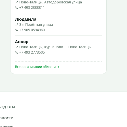
📍 Ново-Талицы, Автодоровская улица
📞 +7 493 2388811
Людмила
📍 3-я Полётная улица
📞 +7 905 0594960
Анкор
📍 Ново-Талицы, Курьяново — Ново-Талицы
📞 +7 493 2773505
Все организации области →
АЗДЕЛЫ
овости