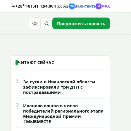
🌤️
+28°
$
81,41
· €
94,06
Пробки
ВКонтакте
MAX
M
▾
▾
VK
Предложить новость
Найти
ЧИТАЮТ СЕЙЧАС
1
За сутки в Ивановской области
зафиксировали три ДТП с
пострадавшими
2
Иваново вошло в число
победителей регионального этапа
Международной Премии
#МЫВМЕСТЕ