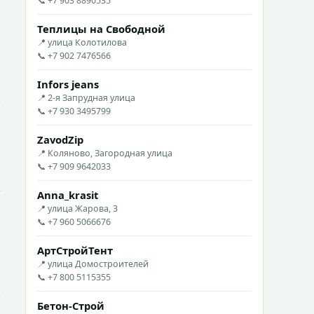
📞 +7 903 8890535
Теплицы на Свободной
📍 улица Колотилова
📞 +7 902 7476566
Infors jeans
📍 2-я Запрудная улица
📞 +7 930 3495799
ZavodZip
📍 Коляново, Загородная улица
📞 +7 909 9642033
Anna_krasit
📍 улица Жарова, 3
📞 +7 960 5066676
АртСтройТент
📍 улица Домостроителей
📞 +7 800 5115355
Бетон-Строй