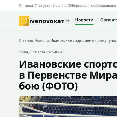
Пятница, 7 Августа · Иваново
Версия для слабовидящих
ivanovo
кат
Новости
Органи
16+
Главная
/
Новости
/
Ивановские спортсмены примут учас
15:04, 17 марта 2025
👁 648
Ивановские спорт
в Первенстве Мир
бою (ФОТО)