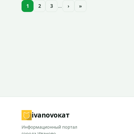
1
2
3
…
›
»
ivanovo
кат
Информационный портал
города Иваново