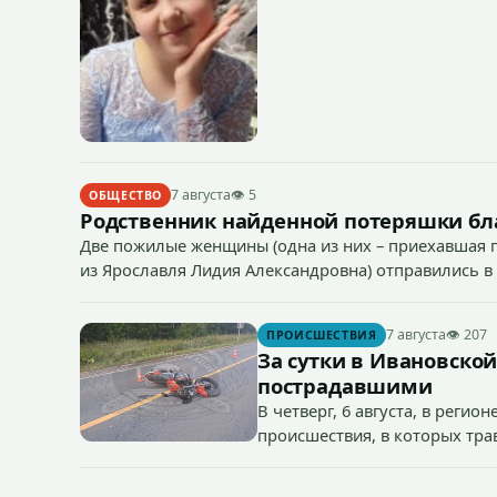
7 августа
👁 5
ОБЩЕСТВО
Родственник найденной потеряшки бл
Две пожилые женщины (одна из них – приехавшая п
из Ярославля Лидия Александровна) отправились в 
7 августа
👁 207
ПРОИСШЕСТВИЯ
За сутки в Ивановско
пострадавшими
В четверг, 6 августа, в реги
происшествия, в которых тра
электровелосипеде, в Фурман
мотоциклист.