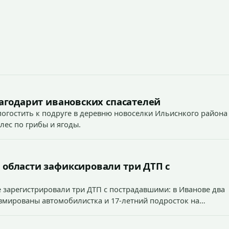
агодарит ивановских спасателей
огостить к подруге в деревню новоселки Ильиснкого района
лес по грибы и ягоды.
й области зафиксировали три ДТП с
оне зарегистрировали три ДТП с пострадавшими: в Иванове два
вмированы автомобилистка и 17-летний подросток на
ове в одном ДТП доставлен в больницу нетрезвый