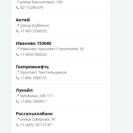
📍 улица Куконковых, 104
📞 82115285379
Антей
📍 улица Шубиных
📞 +7 493 2534525
Иваново 153040
📍 Иваново, проспект Строителей, 92
📞 +7 4932 560225
Газпромнефть
📍 проспект Текстильщиков
📞 +7 800 7005151
Лукойл
📍 Кинешма, 24К-111
📞 +7 800 1000911
Россельхозбанк
📍 улица Суворова, 50
📞 +7 (495) 787-77-87