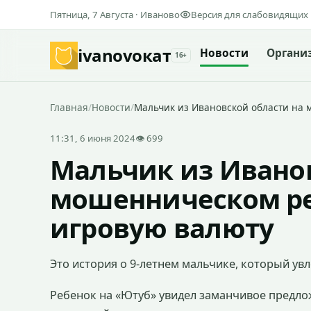
Пятница, 7 Августа · Иваново
Версия для слабовидящих
ivanovo
кат
Новости
Органи
16+
Главная
/
Новости
/
Мальчик из Ивановской области на 
11:31, 6 июня 2024
👁 699
Мальчик из Иванов
мошенническом ре
игровую валюту
Это история о 9-летнем мальчике, который увл
Ребенок на «Ютуб» увидел заманчивое предло