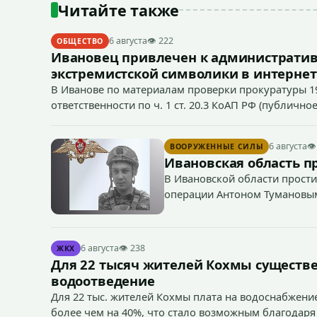
Читайте также
6 августа
👁 222
ОБЩЕСТВО
Ивановец привлечен к административ
экстремистской символики в интернет
В Иванове по материалам проверки прокуратуры 1
ответственности по ч. 1 ст. 20.3 КоАП РФ (публич
если эти действия не содержат признаков уголовно
символики в сети Интернет.
6 августа
👁
ВООРУЖЕННЫЕ СИЛЫ
Ивановская область п
В Ивановской области прости
операции Антоном Тумановы
6 августа
👁 238
ЖКХ
Для 22 тысяч жителей Кохмы существ
водоотведение
Для 22 тыс. жителей Кохмы плата на водоснабжение
более чем на 40%, что стало возможным благодаря