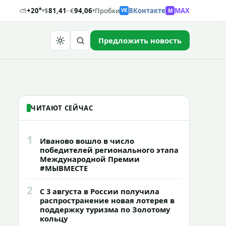
⛅
+20°
$
81,41
· €
94,06
Пробки
ВКонтакте
MAX
M
▾
▾
VK
Предложить новость
Найти
ЧИТАЮТ СЕЙЧАС
1
Иваново вошло в число
победителей регионального этапа
Международной Премии
#МЫВМЕСТЕ
2
С 3 августа в России получила
распространение новая лотерея в
поддержку туризма по Золотому
кольцу