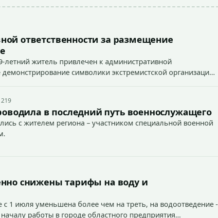
ной ответственности за размещение
е
9-летний житель привлечен к административной
ное демонстрирование символики экстремистской организации,
 наказуемого деяния) за размещение экстремистской
 219
роводила в последний путь военнослужащего
лись с жителем региона – участником специальной военной
м.
енно снижены тарифы на воду и
 с 1 июля уменьшена более чем на треть, на водоотведение -
 началу работы в городе областного предприятия