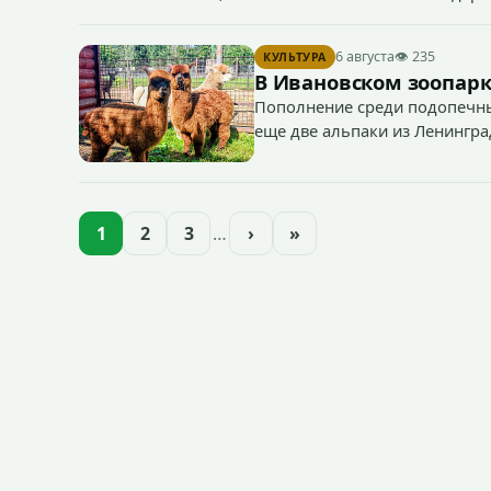
«Водоканал.
6 августа
👁 235
КУЛЬТУРА
В Ивановском зоопарк
Пополнение среди подопечны
еще две альпаки из Ленингра
— годик).
1
2
3
…
›
»