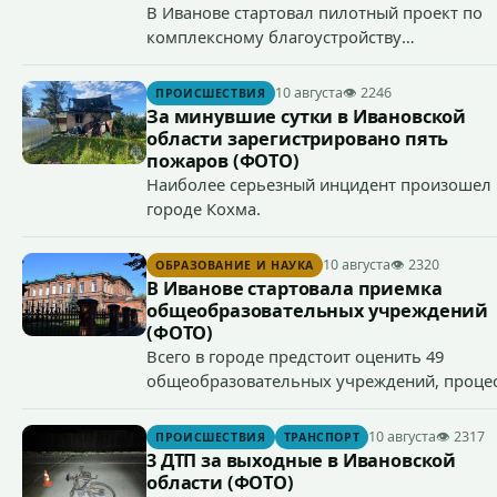
В Иванове стартовал пилотный проект по
комплексному благоустройству
микрорайонов.
10 августа
👁 2246
ПРОИСШЕСТВИЯ
За минувшие сутки в Ивановской
области зарегистрировано пять
пожаров (ФОТО)
Наиболее серьезный инцидент произошел 
городе Кохма.
10 августа
👁 2320
ОБРАЗОВАНИЕ И НАУКА
В Иванове стартовала приемка
общеобразовательных учреждений
(ФОТО)
Всего в городе предстоит оценить 49
общеобразовательных учреждений, проце
завершится 12 августа.
10 августа
👁 2317
ПРОИСШЕСТВИЯ
ТРАНСПОРТ
3 ДТП за выходные в Ивановской
области (ФОТО)