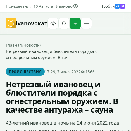
Понедельник, 10 Августа · Иваново
Пробки
M
VK
ivanovo
кат
Найти
Главная
/
Новости
/
Нетрезвый ивановец и блюстители порядка с
огнестрельным оружием. В кач…
17:29, 7 июля 2022
👁 1566
ПРОИСШЕСТВИЯ
Нетрезвый ивановец и
блюстители порядка с
огнестрельным оружием. В
качестве антуража – сауна
43-летний ивановец в ночь на 24 июня 2022 года
распивал со своим знакомым спиртные напитки в са