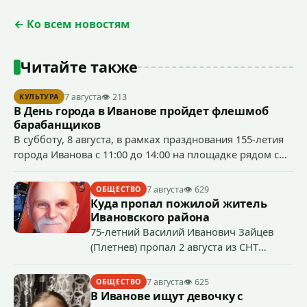
← Ко всем новостям
Читайте также
7 августа
👁 213
КУЛЬТУРА
В День города в Иванове пройдет флешмоб
барабанщиков
В субботу, 8 августа, в рамках празднования 155-летия
города Иванова с 11:00 до 14:00 на площадке рядом с
бывшим кинотеатром «Современник» (пр.
Шереметевский, д. 85) будет работать музыкальная
7 августа
👁 629
ОБЩЕСТВО
площадка.
Куда пропал пожилой житель
Ивановского района
75-летний Василий Иванович Зайцев
(Плетнев) пропал 2 августа из СНТ
Надежда-Д в Ивановском районе.
7 августа
👁 625
ОБЩЕСТВО
В Иванове ищут девочку с