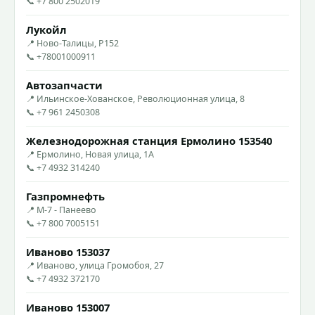
📞 +7 800 2502019
Лукойл
📍 Ново-Талицы, Р152
📞 +78001000911
Автозапчасти
📍 Ильинское-Хованское, Революционная улица, 8
📞 +7 961 2450308
Железнодорожная станция Ермолино 153540
📍 Ермолино, Новая улица, 1А
📞 +7 4932 314240
Газпромнефть
📍 М-7 - Панеево
📞 +7 800 7005151
Иваново 153037
📍 Иваново, улица Громобоя, 27
📞 +7 4932 372170
Иваново 153007