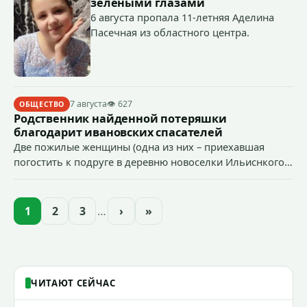
зелеными глазами
6 августа пропала 11-летняя Аделина
Пасечная из областного центра.
7 августа
👁 627
ОБЩЕСТВО
Родственник найденной потеряшки
благодарит ивановских спасателей
Две пожилые женщины (одна из них – приехавшая
погостить к подруге в деревню новоселки Ильиснкого
района из Ярославля Лидия Александровна)
отправились в лес по грибы и ягоды.
1
2
3
…
›
»
ЧИТАЮТ СЕЙЧАС