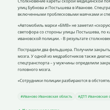
Столкновение кареты скорой медицинской по
улиц Бубнова и Постышева в Иванове. Спецтра
включенными проблесковыми маячками и спе
«Автомобиль марки «БМВ» не заметил «скорую»
светофора со стороны улицы Постышева, по ка
ивановской полиции. - В результате столкнове
Пострадали два фельдшера. Получили закрыты
мозга. У одной из медработников также диагн
спецтранспорта – у мужчины определили закр
головного мозга.
«Сотрудники полиции разбираются в обстоятел
#Иваново Ивановская область
#ДТП Ивановская 