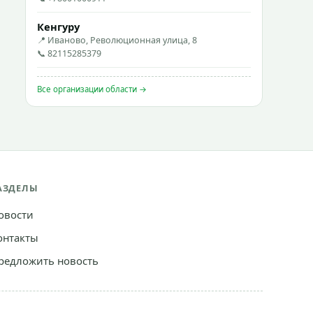
Кенгуру
📍 Иваново, Революционная улица, 8
📞 82115285379
Все организации области →
АЗДЕЛЫ
овости
онтакты
редложить новость