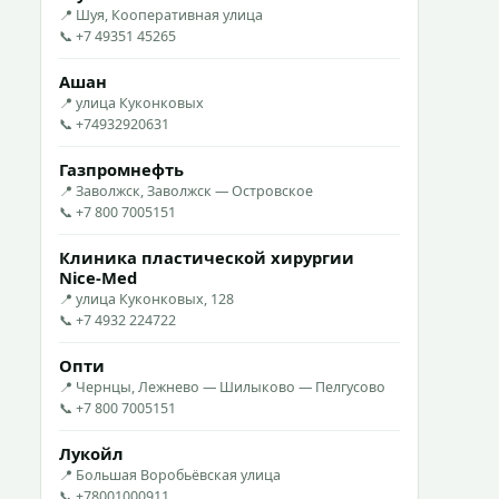
📍 Шуя, Кооперативная улица
📞 +7 49351 45265
Ашан
📍 улица Куконковых
📞 +74932920631
Газпромнефть
📍 Заволжск, Заволжск — Островское
📞 +7 800 7005151
Клиника пластической хирургии
Nice-Med
📍 улица Куконковых, 128
📞 +7 4932 224722
Опти
📍 Чернцы, Лежнево — Шилыково — Пелгусово
📞 +7 800 7005151
Лукойл
📍 Большая Воробьёвская улица
📞 +78001000911