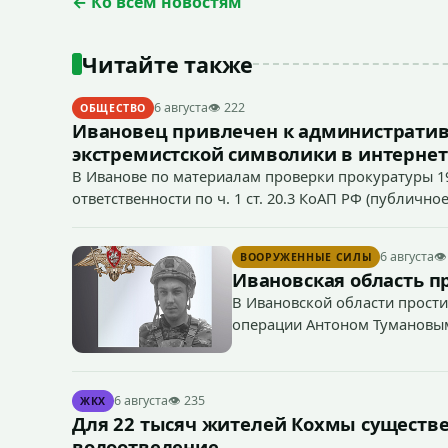
← Ко всем новостям
Читайте также
6 августа
👁 222
ОБЩЕСТВО
Ивановец привлечен к административ
экстремистской символики в интернет
В Иванове по материалам проверки прокуратуры 1
ответственности по ч. 1 ст. 20.3 КоАП РФ (публич
если эти действия не содержат признаков уголовно
символики в сети Интернет.
6 августа
👁
ВООРУЖЕННЫЕ СИЛЫ
Ивановская область п
В Ивановской области прости
операции Антоном Тумановы
6 августа
👁 235
ЖКХ
Для 22 тысяч жителей Кохмы существ
водоотведение