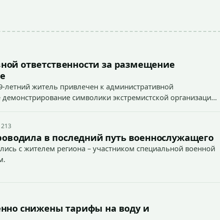
ной ответственности за размещение
е
9-летний житель привлечен к административной
ное демонстрирование символики экстремистской организации,
 наказуемого деяния) за размещение экстремистской
 213
роводила в последний путь военнослужащего
лись с жителем региона – участником специальной военной
м.
енно снижены тарифы на воду и