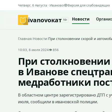
Четверг, 6 Августа · Иваново
Версия для слабовидящих
ivanovo
кат
Новости
Органи
16+
Главная
/
Новости
/
При столкновении скорой и автомоб
10:03, 8 июля 2024
👁 856
При столкновении
в Иванове спецтра
медработники пос
В областном центре зарегистрировано ДТП с у
июля, сообщили в ивановской полиции.