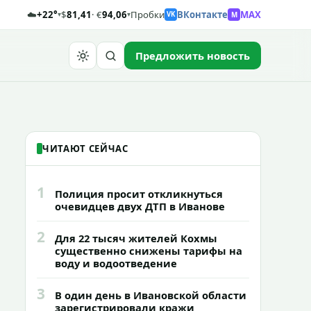
☁️
+22°
$
81,41
· €
94,06
Пробки
ВКонтакте
MAX
M
▾
▾
VK
Предложить новость
Найти
ЧИТАЮТ СЕЙЧАС
1
Полиция просит откликнуться
очевидцев двух ДТП в Иванове
2
Для 22 тысяч жителей Кохмы
существенно снижены тарифы на
воду и водоотведение
3
В один день в Ивановской области
зарегистрировали кражи