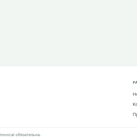
Р
Н
К
П
novocat обязательна.