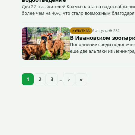
Для 22 тыс. жителей Кохмы плата на водоснабжение
более чем на 40%, что стало возможным благодаря
«Водоканал.
6 августа
👁 232
КУЛЬТУРА
В Ивановском зоопарк
Пополнение среди подопечны
еще две альпаки из Ленингра
— годик).
1
2
3
…
›
»