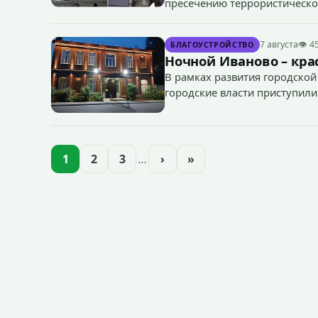
пресечению террористическог
«Гроза-2026».
7 августа
👁 4
БЛАГОУСТРОЙСТВО
Ночной Иваново – крас
В рамках развития городской
городские власти приступили
зданий, достопримечательнос
1
2
3
…
›
»