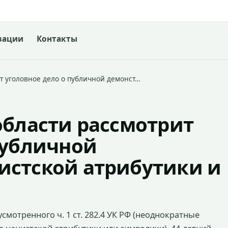
зации
Контакты
т уголовное дело о публичной демонст…
области рассмотрит
публичной
истской атрибутики и
мотренного ч. 1 ст. 282.4 УК РФ (неоднократные