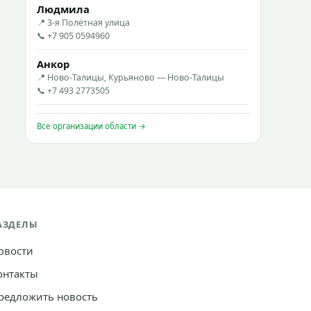
Людмила
📍 3-я Полётная улица
📞 +7 905 0594960
Анкор
📍 Ново-Талицы, Курьяново — Ново-Талицы
📞 +7 493 2773505
Все организации области →
АЗДЕЛЫ
овости
онтакты
редложить новость