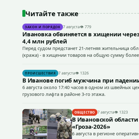
Читайте также
7 августа
👁 779
ЗАКОН И ПОРЯДОК
Ивановка обвиняется в хищении через
4,4 млн рублей
Перед судом предстанет 21-летняя жительница облас
(кража) - в хищении товаров на общую сумму более
7 августа
👁 1326
ПРОИСШЕСТВИЯ
В Иванове погиб мужчина при падении
6 августа около 17:40 часов в одном из швейных ц
грузового лифта в районе 3-го этажа.
7 августа
👁 1323
ОБЩЕСТВО
В Ивановской области
«Гроза-2026»
6 августа в регионе операти