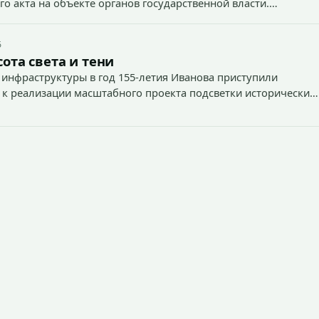
о акта на объекте органов государственной власти.
5
ота света и тени
 инфраструктуры в год 155-летия Иванова приступили
 к реализации масштабного проекта подсветки исторических
тей и знаковых мест.