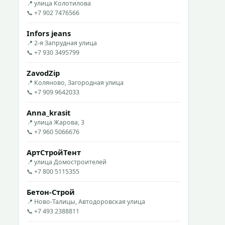
📍 улица Колотилова
📞 +7 902 7476566
Infors jeans
📍 2-я Запрудная улица
📞 +7 930 3495799
ZavodZip
📍 Коляново, Загородная улица
📞 +7 909 9642033
Anna_krasit
📍 улица Жарова, 3
📞 +7 960 5066676
АртСтройТент
📍 улица Домостроителей
📞 +7 800 5115355
Бетон-Строй
📍 Ново-Талицы, Автодоровская улица
📞 +7 493 2388811