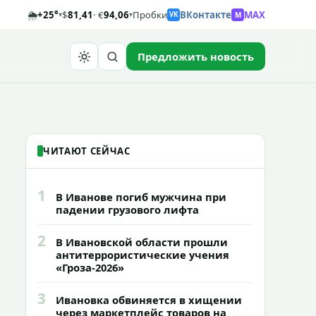
🌦️
+25°
$
81,41
· €
94,06
Пробки
ВКонтакте
MAX
M
▾
▾
VK
Предложить новость
Найти
ЧИТАЮТ СЕЙЧАС
1
В Иванове погиб мужчина при
падении грузового лифта
2
В Ивановской области прошли
антитеррористические учения
«Гроза-2026»
3
Ивановка обвиняется в хищении
через маркетплейс товаров на