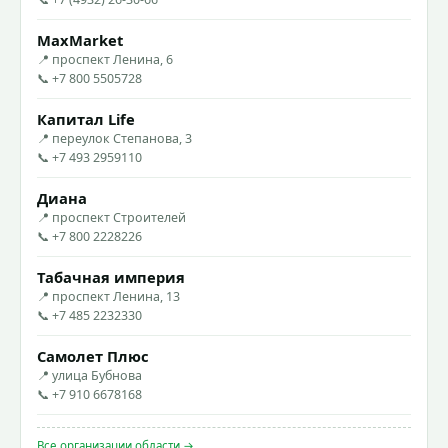
MaxMarket
📍 проспект Ленина, 6
📞 +7 800 5505728
Капитал Life
📍 переулок Степанова, 3
📞 +7 493 2959110
Диана
📍 проспект Строителей
📞 +7 800 2228226
Табачная империя
📍 проспект Ленина, 13
📞 +7 485 2232330
Самолет Плюс
📍 улица Бубнова
📞 +7 910 6678168
Все организации области →