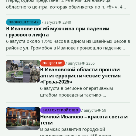
Перед судом предстанет 21-летняя жительница
областного центра, которая обвиняется по п. «б» ч. 4
ст.158 УК РФ (кража) - в хищении товаров на общую
сумму более 4,4 млн рублей через маркетплейс.
7 августа
👁 2340
ПРОИСШЕСТВИЯ
В Иванове погиб мужчина при падении
грузового лифта
6 августа около 17:40 часов в одном из швейных цехов в
районе ул. Громобоя в Иванове произошло падение
грузового лифта в районе 3-го этажа.
7 августа
👁 2355
ОБЩЕСТВО
В Ивановской области прошли
антитеррористические учения
«Гроза-2026»
6 августа в регионе оперативным
штабом проведены тактико-
специальные учения по пресечению
террористического акта на объекте
7 августа
👁 59
БЛАГОУСТРОЙСТВО
органов государственной власти.
Ночной Иваново – красота света и
«Гроза-2026».
тени
В рамках развития городской
инфраструктуры в год 155-летия