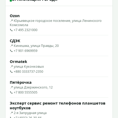
Ozon
📍 Юрьевецкое городское поселение, улица Ленинского
Комсомола
📞 +7 495 2321000
СДЭК
📍 Кинешма, улица Правды, 20
📞 +7 901 6969959
Ormatek
📍 улица Куконковых
📞 +880 3333737-2350
Пятёрочка
📍 улица Дзержинского, 12
📞 +7 800 5555505
Эксперт сервис ремонт телефонов планшетов
ноутбуков
📍 2-я Запрудная улица
📞 +7 (4932) 26-30-66