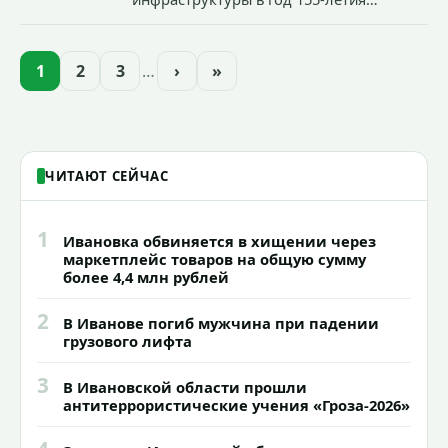
Иванова приступили городские власти
приступили к реализации масштабного
проекта подсветки исторических
1
2
3
…
›
»
зданий, достопримечательностей и
знаковых мест.
ЧИТАЮТ СЕЙЧАС
1
Ивановка обвиняется в хищении через
маркетплейс товаров на общую сумму
более 4,4 млн рублей
2
В Иванове погиб мужчина при падении
грузового лифта
3
В Ивановской области прошли
антитеррористические учения «Гроза-2026»