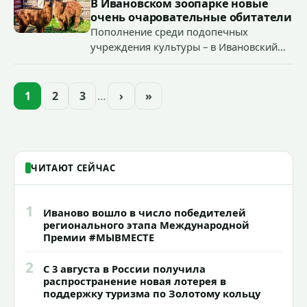
В Ивановском зоопарке новые
очень очаровательные обитатели
Пополнение среди подопечных
учреждения культуры – в Ивановский
зоопарк приехали еще две альпаки из
Ленинградской и Новгородской
областей (самцу - 6 месяцев, самочке —
1
2
3
…
›
»
годик).
ЧИТАЮТ СЕЙЧАС
1
Иваново вошло в число победителей
регионального этапа Международной
Премии #МЫВМЕСТЕ
2
С 3 августа в России получила
распространение новая лотерея в
поддержку туризма по Золотому кольцу