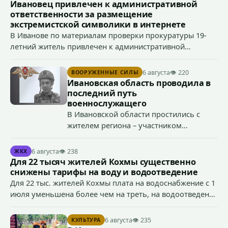
Ивановец привлечен к административной
ответственности за размещение
экстремистской символики в интернете
В Иванове по материалам проверки прокуратуры 19-
летний житель привлечен к административной
ответственности по ч. 1 ст. 20.3 КоАП РФ (публичное
демонстрирование символики экстремистской
6 августа
👁 220
ВООРУЖЕННЫЕ СИЛЫ
организации, если эти действия не содержат признаков
Ивановская область проводила в
уголовно наказуемого деяния) за размещение
последний путь
экстремистской символики в сети Интернет.
военнослужащего
В Ивановской области простились с
жителем региона – участником
специальной военной операции
Антоном Тумановым.
6 августа
👁 238
ЖКХ
Для 22 тысяч жителей Кохмы существенно
снижены тарифы на воду и водоотведение
Для 22 тыс. жителей Кохмы плата на водоснабжение с 1
июля уменьшена более чем на треть, на водоотведение
- более чем на 40%, что стало возможным благодаря
началу работы в городе областного предприятия
6 августа
👁 235
КУЛЬТУРА
«Водоканал.