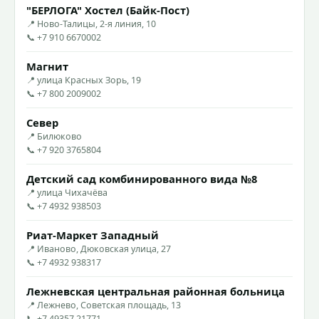
"БЕРЛОГА" Хостел (Байк-Пост)
📍 Ново-Талицы, 2-я линия, 10
📞 +7 910 6670002
Магнит
📍 улица Красных Зорь, 19
📞 +7 800 2009002
Север
📍 Билюково
📞 +7 920 3765804
Детский сад комбинированного вида №8
📍 улица Чихачёва
📞 +7 4932 938503
Риат-Маркет Западный
📍 Иваново, Дюковская улица, 27
📞 +7 4932 938317
Лежневская центральная районная больница
📍 Лежнево, Советская площадь, 13
📞 +7 49357 21771