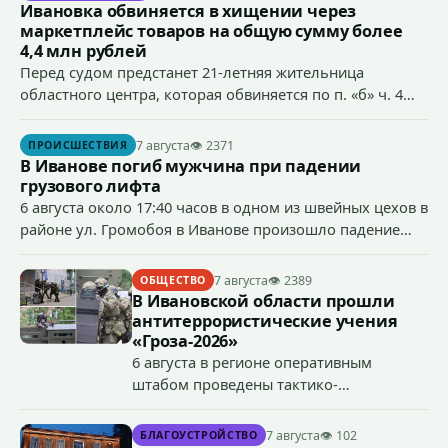
Ивановка обвиняется в хищении через
маркетплейс товаров на общую сумму более
4,4 млн рублей
Перед судом предстанет 21-летняя жительница
областного центра, которая обвиняется по п. «б» ч. 4
ст.158 УК РФ (кража) - в хищении товаров на общую
сумму более 4,4 млн рублей через маркетплейс.
7 августа
👁 2371
ПРОИСШЕСТВИЯ
В Иванове погиб мужчина при падении
грузового лифта
6 августа около 17:40 часов в одном из швейных цехов в
районе ул. Громобоя в Иванове произошло падение
грузового лифта в районе 3-го этажа.
7 августа
👁 2389
ОБЩЕСТВО
В Ивановской области прошли
антитеррористические учения
«Гроза-2026»
6 августа в регионе оперативным
штабом проведены тактико-
специальные учения по пресечению
террористического акта на объекте
7 августа
👁 102
БЛАГОУСТРОЙСТВО