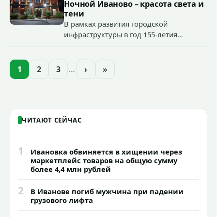
органов государственной власти.
Ночной Иваново – красота света и
«Гроза-2026».
тени
В рамках развития городской
инфраструктуры в год 155-летия
Иванова приступили городские власти
приступили к реализации масштабного
проекта подсветки исторических
1
2
3
…
›
»
зданий, достопримечательностей и
знаковых мест.
ЧИТАЮТ СЕЙЧАС
1
Ивановка обвиняется в хищении через
маркетплейс товаров на общую сумму
более 4,4 млн рублей
2
В Иванове погиб мужчина при падении
грузового лифта