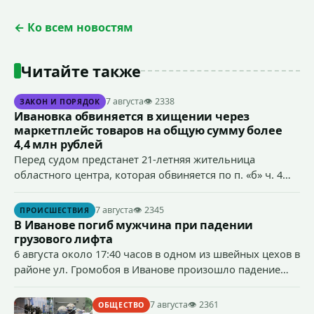
← Ко всем новостям
Читайте также
7 августа
👁 2338
ЗАКОН И ПОРЯДОК
Ивановка обвиняется в хищении через
маркетплейс товаров на общую сумму более
4,4 млн рублей
Перед судом предстанет 21-летняя жительница
областного центра, которая обвиняется по п. «б» ч. 4
ст.158 УК РФ (кража) - в хищении товаров на общую
сумму более 4,4 млн рублей через маркетплейс.
7 августа
👁 2345
ПРОИСШЕСТВИЯ
В Иванове погиб мужчина при падении
грузового лифта
6 августа около 17:40 часов в одном из швейных цехов в
районе ул. Громобоя в Иванове произошло падение
грузового лифта в районе 3-го этажа.
7 августа
👁 2361
ОБЩЕСТВО