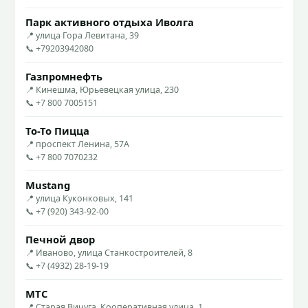
Парк активного отдыха Иволга
📍 улица Гора Левитана, 39
📞 +79203942080
Газпромнефть
📍 Кинешма, Юрьевецкая улица, 230
📞 +7 800 7005151
То-То Пицца
📍 проспект Ленина, 57А
📞 +7 800 7070232
Mustang
📍 улица Куконковых, 141
📞 +7 (920) 343-92-00
Печной двор
📍 Иваново, улица Станкостроителей, 8
📞 +7 (4932) 28-19-19
МТС
📍 Старая Вичуга, Кооперативная улица, 1