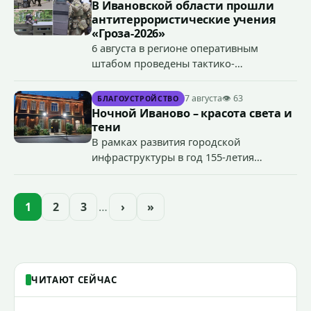
В Ивановской области прошли
антитеррористические учения
«Гроза-2026»
6 августа в регионе оперативным
штабом проведены тактико-
специальные учения по пресечению
террористического акта на объекте
7 августа
👁 63
БЛАГОУСТРОЙСТВО
органов государственной власти.
Ночной Иваново – красота света и
«Гроза-2026».
тени
В рамках развития городской
инфраструктуры в год 155-летия
Иванова приступили городские власти
приступили к реализации масштабного
проекта подсветки исторических
1
2
3
…
›
»
зданий, достопримечательностей и
знаковых мест.
ЧИТАЮТ СЕЙЧАС