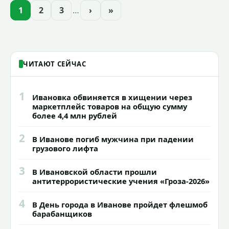
проекта подсветки исторических
1
2
3
…
›
»
зданий, достопримечательностей и
знаковых мест.
ЧИТАЮТ СЕЙЧАС
1
Ивановка обвиняется в хищении через
маркетплейс товаров на общую сумму
более 4,4 млн рублей
2
В Иванове погиб мужчина при падении
грузового лифта
3
В Ивановской области прошли
антитеррористические учения «Гроза-2026»
4
В День города в Иванове пройдет флешмоб
барабанщиков