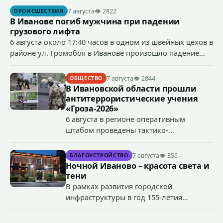
сумму более 4,4 млн рублей через маркетплейс.
7 августа
👁 2822
ПРОИСШЕСТВИЯ
В Иванове погиб мужчина при падении
грузового лифта
6 августа около 17:40 часов в одном из швейных цехов в
районе ул. Громобоя в Иванове произошло падение
грузового лифта в районе 3-го этажа.
7 августа
👁 2844
ОБЩЕСТВО
В Ивановской области прошли
антитеррористические учения
«Гроза-2026»
6 августа в регионе оперативным
штабом проведены тактико-
специальные учения по пресечению
террористического акта на объекте
7 августа
👁 355
БЛАГОУСТРОЙСТВО
органов государственной власти.
Ночной Иваново – красота света и
«Гроза-2026».
тени
В рамках развития городской
инфраструктуры в год 155-летия
Иванова приступили городские власти
приступили к реализации масштабного