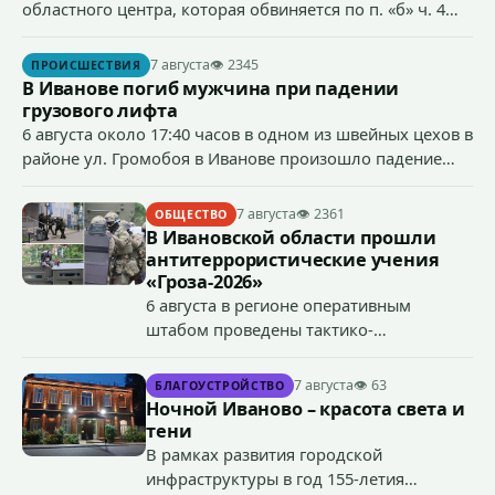
областного центра, которая обвиняется по п. «б» ч. 4
ст.158 УК РФ (кража) - в хищении товаров на общую
сумму более 4,4 млн рублей через маркетплейс.
7 августа
👁 2345
ПРОИСШЕСТВИЯ
В Иванове погиб мужчина при падении
грузового лифта
6 августа около 17:40 часов в одном из швейных цехов в
районе ул. Громобоя в Иванове произошло падение
грузового лифта в районе 3-го этажа.
7 августа
👁 2361
ОБЩЕСТВО
В Ивановской области прошли
антитеррористические учения
«Гроза-2026»
6 августа в регионе оперативным
штабом проведены тактико-
специальные учения по пресечению
террористического акта на объекте
7 августа
👁 63
БЛАГОУСТРОЙСТВО
органов государственной власти.
Ночной Иваново – красота света и
«Гроза-2026».
тени
В рамках развития городской
инфраструктуры в год 155-летия