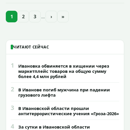
Иванова приступили городские власти
приступили к реализации масштабного
проекта подсветки исторических
1
2
3
…
›
»
зданий, достопримечательностей и
знаковых мест.
ЧИТАЮТ СЕЙЧАС
1
Ивановка обвиняется в хищении через
маркетплейс товаров на общую сумму
более 4,4 млн рублей
2
В Иванове погиб мужчина при падении
грузового лифта
3
В Ивановской области прошли
антитеррористические учения «Гроза-2026»
4
За сутки в Ивановской области