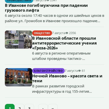
7 августа
👁 2341
ПРОИСШЕСТВИЯ
В Иванове погиб мужчина при падении
грузового лифта
6 августа около 17:40 часов в одном из швейных цехов в
районе ул. Громобоя в Иванове произошло падение
грузового лифта в районе 3-го этажа.
7 августа
👁 2356
ОБЩЕСТВО
В Ивановской области прошли
антитеррористические учения
«Гроза-2026»
6 августа в регионе оперативным
штабом проведены тактико-
специальные учения по пресечению
террористического акта на объекте
7 августа
👁 61
БЛАГОУСТРОЙСТВО
органов государственной власти.
Ночной Иваново – красота света и
«Гроза-2026».
тени
В рамках развития городской
инфраструктуры в год 155-летия
Иванова приступили городские власти
приступили к реализации масштабного
проекта подсветки исторических
1
2
3
…
›
»