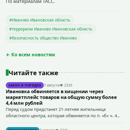
По материалам ТАСС.
#Иваново Ивановская область
#терроризм Иваново Ивановская область
#безопасность общество Иваново
← Ко всем новостям
Читайте также
7 августа
👁 2333
ЗАКОН И ПОРЯДОК
Ивановка обвиняется в хищении через
маркетплейс товаров на общую сумму более
4,4 млн рублей
Перед судом предстанет 21-летняя жительница
областного центра, которая обвиняется по п. «б» ч. 4
ст.158 УК РФ (кража) - в хищении товаров на общую
сумму более 4,4 млн рублей через маркетплейс.