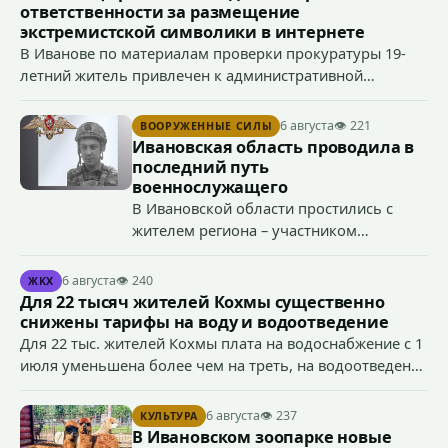
ответственности за размещение
экстремистской символики в интернете
В Иванове по материалам проверки прокуратуры 19-
летний житель привлечен к административной
ответственности по ч. 1 ст. 20.3 КоАП РФ (публичное
демонстрирование символики экстремистской
6 августа
👁 221
ВООРУЖЕННЫЕ СИЛЫ
организации, если эти действия не содержат признаков
Ивановская область проводила в
уголовно наказуемого деяния) за размещение
последний путь
экстремистской символики в сети Интернет.
военнослужащего
В Ивановской области простились с
жителем региона – участником
специальной военной операции
Антоном Тумановым.
6 августа
👁 240
ЖКХ
Для 22 тысяч жителей Кохмы существенно
снижены тарифы на воду и водоотведение
Для 22 тыс. жителей Кохмы плата на водоснабжение с 1
июля уменьшена более чем на треть, на водоотведение
- более чем на 40%, что стало возможным благодаря
началу работы в городе областного предприятия
6 августа
👁 237
КУЛЬТУРА
«Водоканал.
В Ивановском зоопарке новые