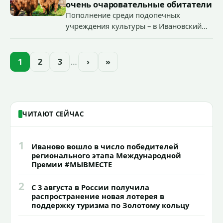
очень очаровательные обитатели
Пополнение среди подопечных
учреждения культуры – в Ивановский
зоопарк приехали еще две альпаки из
Ленинградской и Новгородской
областей (самцу - 6 месяцев, самочке —
1
2
3
…
›
»
годик).
ЧИТАЮТ СЕЙЧАС
1
Иваново вошло в число победителей
регионального этапа Международной
Премии #МЫВМЕСТЕ
2
С 3 августа в России получила
распространение новая лотерея в
поддержку туризма по Золотому кольцу