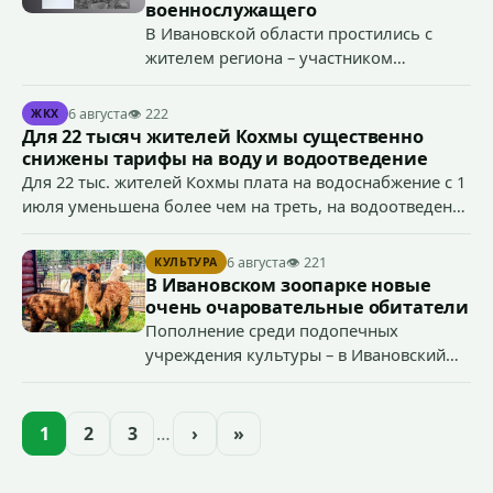
экстремистской символики в сети Интернет.
военнослужащего
В Ивановской области простились с
жителем региона – участником
специальной военной операции
Антоном Тумановым.
6 августа
👁 222
ЖКХ
Для 22 тысяч жителей Кохмы существенно
снижены тарифы на воду и водоотведение
Для 22 тыс. жителей Кохмы плата на водоснабжение с 1
июля уменьшена более чем на треть, на водоотведение
- более чем на 40%, что стало возможным благодаря
началу работы в городе областного предприятия
6 августа
👁 221
КУЛЬТУРА
«Водоканал.
В Ивановском зоопарке новые
очень очаровательные обитатели
Пополнение среди подопечных
учреждения культуры – в Ивановский
зоопарк приехали еще две альпаки из
Ленинградской и Новгородской
областей (самцу - 6 месяцев, самочке —
1
2
3
…
›
»
годик).