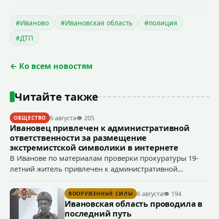
#Иваново
#Ивановская область
#полиция
#ДТП
← Ко всем новостям
Читайте также
6 августа
👁 205
ОБЩЕСТВО
Ивановец привлечен к административной
ответственности за размещение
экстремистской символики в интернете
В Иванове по материалам проверки прокуратуры 19-
летний житель привлечен к административной
ответственности по ч. 1 ст. 20.3 КоАП РФ (публичное
демонстрирование символики экстремистской
6 августа
👁 194
ВООРУЖЕННЫЕ СИЛЫ
организации, если эти действия не содержат признаков
Ивановская область проводила в
уголовно наказуемого деяния) за размещение
последний путь