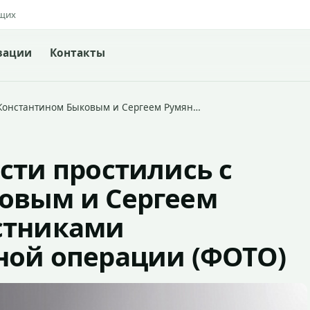
ящих
зации
Контакты
 Константином Быковым и Сергеем Румян…
сти простились с
овым и Сергеем
стниками
ной операции (ФОТО)