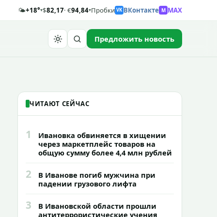
🌤️
+18°
$
82,17
· €
94,84
Пробки
ВКонтакте
MAX
M
▾
▾
VK
Предложить новость
Найти
ЧИТАЮТ СЕЙЧАС
1
Ивановка обвиняется в хищении
через маркетплейс товаров на
общую сумму более 4,4 млн рублей
2
В Иванове погиб мужчина при
падении грузового лифта
3
В Ивановской области прошли
антитеррористические учения