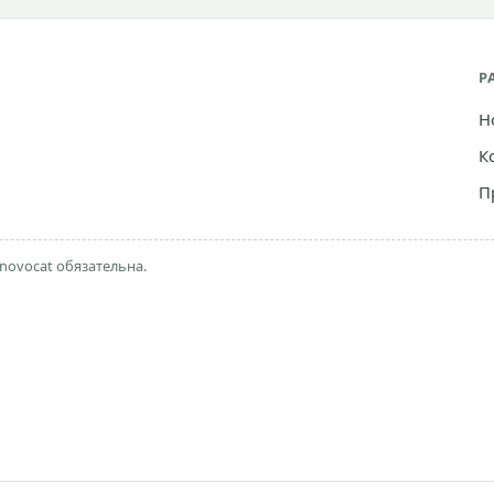
Р
Н
К
П
novocat обязательна.