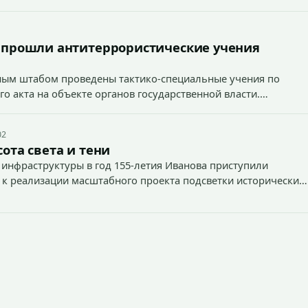
 прошли антитеррористические учения
вным штабом проведены тактико-специальные учения по
о акта на объекте органов государственной власти.
02
ота света и тени
 инфраструктуры в год 155-летия Иванова приступили
 к реализации масштабного проекта подсветки исторических
тей и знаковых мест.