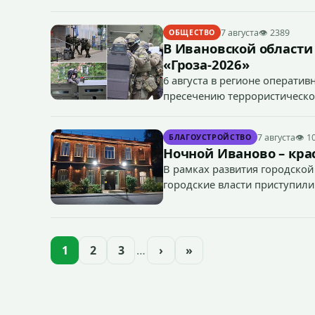
7 августа
👁 2389
ОБЩЕСТВО
В Ивановской области
«Гроза-2026»
6 августа в регионе операти
пресечению террористическог
«Гроза-2026».
7 августа
👁 1
БЛАГОУСТРОЙСТВО
Ночной Иваново – крас
В рамках развития городской
городские власти приступили
зданий, достопримечательнос
1
2
3
…
›
»