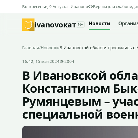
Воскресенье, 9 Августа · Иваново
Версия для слабовид
ivanovo
кат
Новости
Органи
16+
Главная
/
Новости
/
В Ивановской области простились с
16:42, 15 мая 2024
👁 2004
В Ивановской обла
Константином Бык
Румянцевым – уча
специальной воен