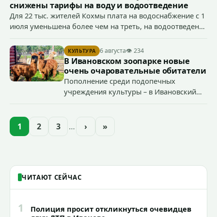
снижены тарифы на воду и водоотведение
Для 22 тыс. жителей Кохмы плата на водоснабжение с 1
июля уменьшена более чем на треть, на водоотведение
- более чем на 40%, что стало возможным благодаря
началу работы в городе областного предприятия
6 августа
👁 234
КУЛЬТУРА
«Водоканал.
В Ивановском зоопарке новые
очень очаровательные обитатели
Пополнение среди подопечных
учреждения культуры – в Ивановский
зоопарк приехали еще две альпаки из
Ленинградской и Новгородской
областей (самцу - 6 месяцев, самочке —
1
2
3
…
›
»
годик).
ЧИТАЮТ СЕЙЧАС
1
Полиция просит откликнуться очевидцев