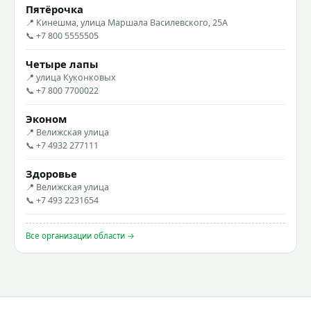
Пятёрочка
📍 Кинешма, улица Маршала Василевского, 25А
📞 +7 800 5555505
Четыре лапы
📍 улица Куконковых
📞 +7 800 7700022
Эконом
📍 Велижская улица
📞 +7 4932 277111
Здоровье
📍 Велижская улица
📞 +7 493 2231654
Все организации области →