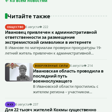
← Ко всем новостям
Читайте также
6 августа
👁 222
ОБЩЕСТВО
Ивановец привлечен к административной
ответственности за размещение
экстремистской символики в интернете
В Иванове по материалам проверки прокуратуры 19-
летний житель привлечен к административной
ответственности по ч. 1 ст. 20.3 КоАП РФ (публичное
демонстрирование символики экстремистской
6 августа
👁 214
ВООРУЖЕННЫЕ СИЛЫ
организации, если эти действия не содержат признаков
Ивановская область проводила в
уголовно наказуемого деяния) за размещение
последний путь
экстремистской символики в сети Интернет.
военнослужащего
В Ивановской области простились с
жителем региона – участником
специальной военной операции
Антоном Тумановым.
6 августа
👁 237
ЖКХ
Для 22 тысяч жителей Кохмы существенно